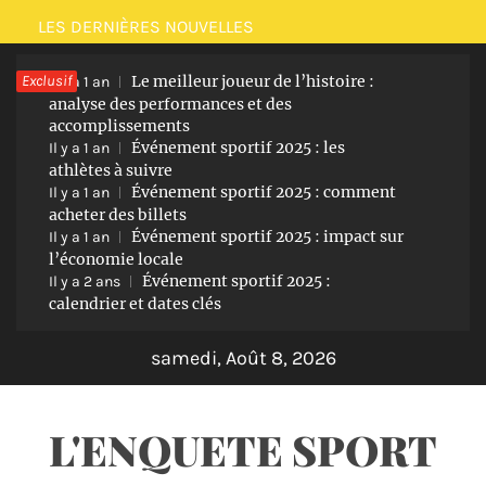
Passer
LES DERNIÈRES NOUVELLES
au
Exclusif
Le meilleur joueur de l’histoire :
contenu
Il y a 1 an
analyse des performances et des
accomplissements
Événement sportif 2025 : les
Il y a 1 an
athlètes à suivre
Événement sportif 2025 : comment
Il y a 1 an
acheter des billets
Événement sportif 2025 : impact sur
Il y a 1 an
l’économie locale
Événement sportif 2025 :
Il y a 2 ans
calendrier et dates clés
samedi, Août 8, 2026
L'ENQUETE SPORT