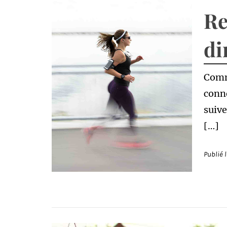
Re
di
Comm
conne
suive
[…]
Publié 