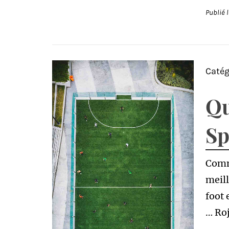
Publié 
Catég
Qu
Sp
Comm
meill
foot 
… Roj