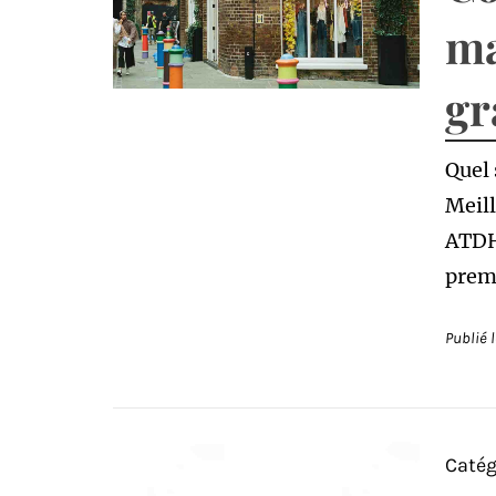
ma
gr
Quel 
Meill
ATDH
premi
Publié 
Catég