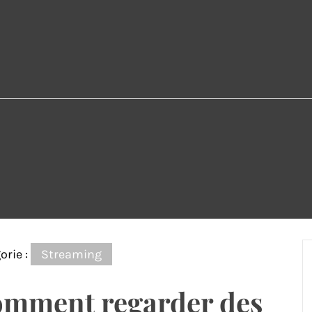
orie :
Streaming
mment regarder des