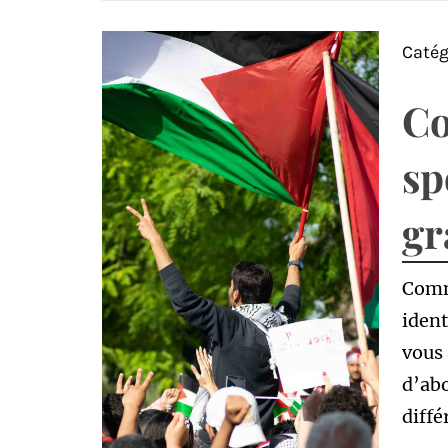
Catég
Co
sp
gr
Comm
ident
vous
d’ab
diffé