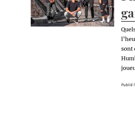
ga
Quels
l’heu
sont
Humbe
joueu
Publié 