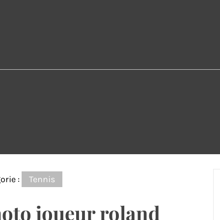
orie :
Tennis
oto joueur roland