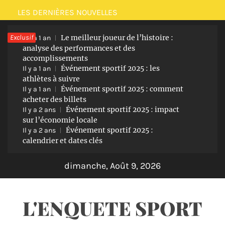
Passer
LES DERNIÈRES NOUVELLES
au
Exclusif
Le meilleur joueur de l’histoire :
contenu
Il y a 1 an
analyse des performances et des
accomplissements
Événement sportif 2025 : les
Il y a 1 an
athlètes à suivre
Événement sportif 2025 : comment
Il y a 1 an
acheter des billets
Événement sportif 2025 : impact
Il y a 2 ans
sur l’économie locale
Événement sportif 2025 :
Il y a 2 ans
calendrier et dates clés
dimanche, Août 9, 2026
L'ENQUETE SPORT