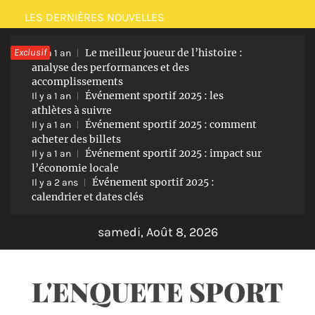
Passer
LES DERNIÈRES NOUVELLES
au
Exclusif
Le meilleur joueur de l’histoire :
contenu
Il y a 1 an
analyse des performances et des
accomplissements
Événement sportif 2025 : les
Il y a 1 an
athlètes à suivre
Événement sportif 2025 : comment
Il y a 1 an
acheter des billets
Événement sportif 2025 : impact sur
Il y a 1 an
l’économie locale
Événement sportif 2025 :
Il y a 2 ans
calendrier et dates clés
samedi, Août 8, 2026
L'ENQUETE SPORT