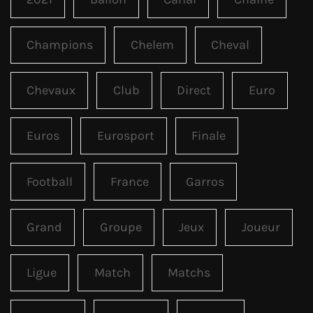
Champions
Chelem
Cheval
Chevaux
Club
Direct
Euro
Euros
Eurosport
Finale
Football
France
Garros
Grand
Groupe
Jeux
Joueur
Ligue
Match
Matchs