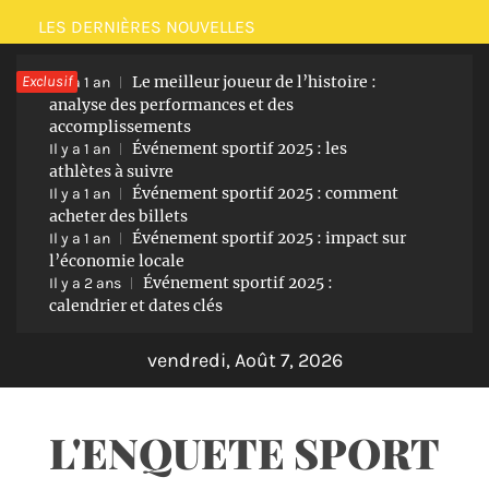
Passer
LES DERNIÈRES NOUVELLES
au
Exclusif
Le meilleur joueur de l’histoire :
contenu
Il y a 1 an
analyse des performances et des
accomplissements
Événement sportif 2025 : les
Il y a 1 an
athlètes à suivre
Événement sportif 2025 : comment
Il y a 1 an
acheter des billets
Événement sportif 2025 : impact sur
Il y a 1 an
l’économie locale
Événement sportif 2025 :
Il y a 2 ans
calendrier et dates clés
vendredi, Août 7, 2026
L'ENQUETE SPORT