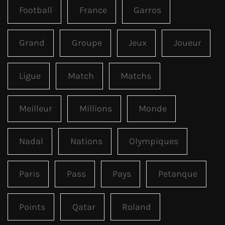
Football
France
Garros
Grand
Groupe
Jeux
Joueur
Ligue
Match
Matchs
Meilleur
Millions
Monde
Nadal
Nations
Olympiques
Paris
Pass
Pays
Petanque
Points
Qatar
Roland