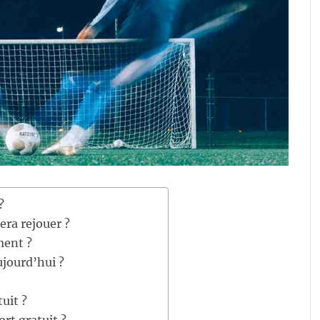
?
era rejouer ?
ment ?
ujourd’hui ?
uit ?