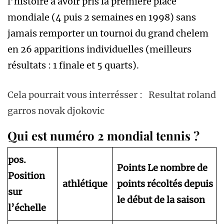
l’histoire à avoir pris la première place
mondiale (4 puis 2 semaines en 1998) sans
jamais remporter un tournoi du grand chelem
en 26 apparitions individuelles (meilleurs
résultats : 1 finale et 5 quarts).
Cela pourrait vous interrésser :
Resultat roland
garros novak djokovic
Qui est numéro 2 mondial tennis ?
pos.
Points Le nombre de
Position
athlétique
points récoltés depuis
sur
le début de la saison
l’échelle