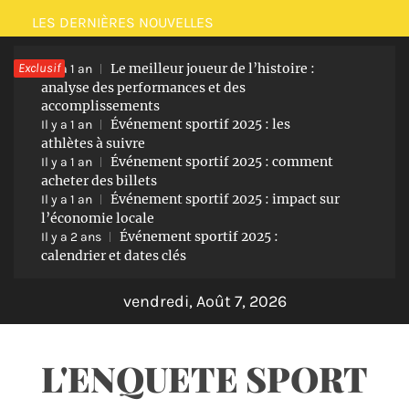
Passer
LES DERNIÈRES NOUVELLES
au
Exclusif
Le meilleur joueur de l’histoire :
contenu
Il y a 1 an
analyse des performances et des
accomplissements
Événement sportif 2025 : les
Il y a 1 an
athlètes à suivre
Événement sportif 2025 : comment
Il y a 1 an
acheter des billets
Événement sportif 2025 : impact sur
Il y a 1 an
l’économie locale
Événement sportif 2025 :
Il y a 2 ans
calendrier et dates clés
vendredi, Août 7, 2026
L'ENQUETE SPORT