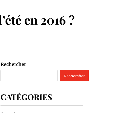
’été en 2016 ?
Rechercher
Rechercher
CATÉGORIES