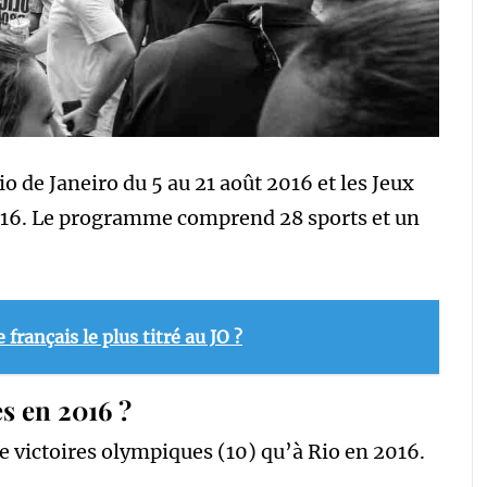
o de Janeiro du 5 au 21 août 2016 et les Jeux
016. Le programme comprend 28 sports et un
e français le plus titré au JO ?
s en 2016 ?
e victoires olympiques (10) qu’à Rio en 2016.