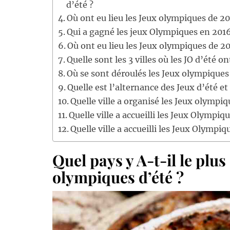
d’été ?
Où ont eu lieu les Jeux olympiques de 20
Qui a gagné les jeux Olympiques en 2016
Où ont eu lieu les Jeux olympiques de 2
Quelle sont les 3 villes où les JO d’été on
Où se sont déroulés les Jeux olympiques
Quelle est l’alternance des Jeux d’été et
Quelle ville a organisé les Jeux olympiq
Quelle ville a accueilli les Jeux Olympiq
Quelle ville a accueilli les Jeux Olympiq
Quel pays y A-t-il le plus 
olympiques d’été ?