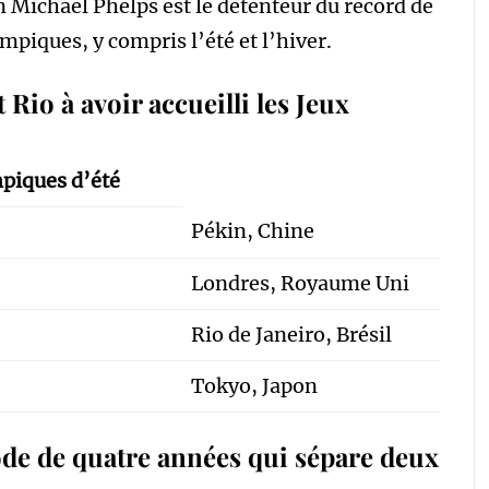
 Michael Phelps est le détenteur du record de
ympiques, y compris l’été et l’hiver.
t Rio à avoir accueilli les Jeux
ympiques d’été
Pékin, Chine
Londres, Royaume Uni
Rio de Janeiro, Brésil
Tokyo, Japon
de de quatre années qui sépare deux