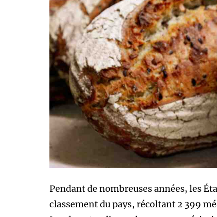
Pendant de nombreuses années, les État
classement du pays, récoltant 2 399 méd