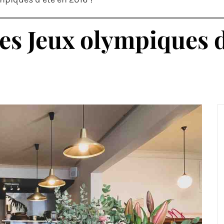
les Jeux olympiques d