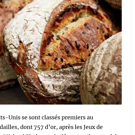
s-Unis se sont classés premiers au
ailles, dont 757 d’or, après les Jeux de