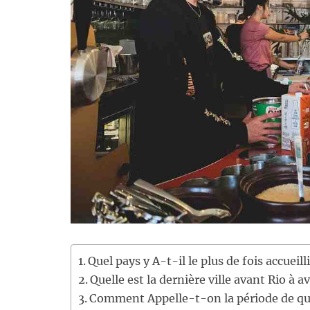
Quel pays y A-t-il le plus de fois accueil
Quelle est la dernière ville avant Rio à a
Comment Appelle-t-on la période de qu