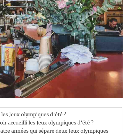
li les Jeux olympiques d’été ?
voir accueilli les Jeux olympiques d’été ?
atre années qui sépare deux Jeux olympiques