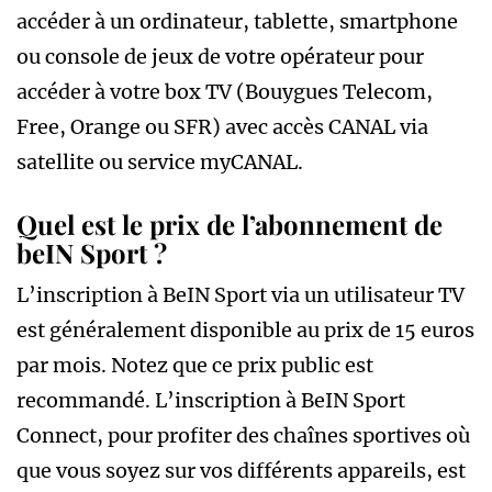
accéder à un ordinateur, tablette, smartphone
ou console de jeux de votre opérateur pour
accéder à votre box TV (Bouygues Telecom,
Free, Orange ou SFR) avec accès CANAL via
satellite ou service myCANAL.
Quel est le prix de l’abonnement de
beIN Sport ?
L’inscription à BeIN Sport via un utilisateur TV
est généralement disponible au prix de 15 euros
par mois. Notez que ce prix public est
recommandé. L’inscription à BeIN Sport
Connect, pour profiter des chaînes sportives où
que vous soyez sur vos différents appareils, est