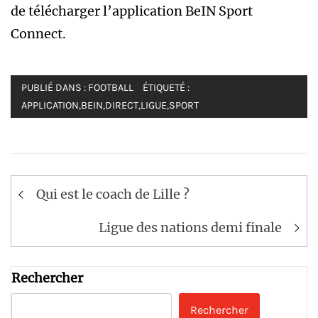
de télécharger l’application BeIN Sport
Connect.
PUBLIÉ DANS :
FOOTBALL
ÉTIQUETÉ :
APPLICATION
,
BEIN
,
DIRECT
,
LIGUE
,
SPORT
Navigation
Qui est le coach de Lille ?
de
l’article
Ligue des nations demi finale
Rechercher
Rechercher