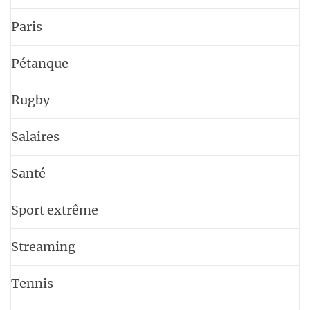
Paris
Pétanque
Rugby
Salaires
Santé
Sport extrême
Streaming
Tennis