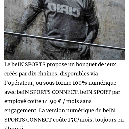
Le beIN SPORTS propose un bouquet de jeux
créés par dix chaînes, disponibles via
l’opérateur, ou sous forme 100% numérique
avec beIN SPORTS CONNECT. beIN SPORT par
employé coûte 14,99 € / mois sans
engagement. La version numérique du beIN
SPORTS CONNECT coûte 15€/mois, toujours en
illimité.