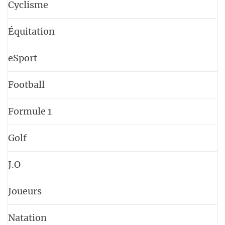
Cyclisme
Équitation
eSport
Football
Formule 1
Golf
J.O
Joueurs
Natation