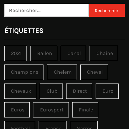
Rechercher :
ÉTIQUETTES
2021
Ballon
Canal
Chaine
Champions
Chelem
Cheval
Chevaux
Club
Direct
Euro
Euros
Eurosport
Finale
Football
France
Garros