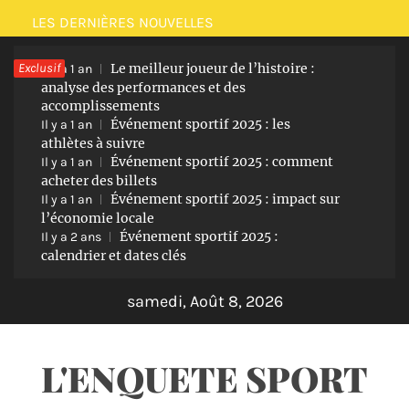
Passer
LES DERNIÈRES NOUVELLES
au
Exclusif
Le meilleur joueur de l’histoire :
contenu
Il y a 1 an
analyse des performances et des
accomplissements
Événement sportif 2025 : les
Il y a 1 an
athlètes à suivre
Événement sportif 2025 : comment
Il y a 1 an
acheter des billets
Événement sportif 2025 : impact sur
Il y a 1 an
l’économie locale
Événement sportif 2025 :
Il y a 2 ans
calendrier et dates clés
samedi, Août 8, 2026
L'ENQUETE SPORT