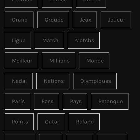
Grand
Groupe
Jeux
Joueur
Ligue
Match
Matchs
Meilleur
Millions
Monde
Nadal
Nations
Olympiques
Paris
Pass
Pays
Petanque
Points
Qatar
Roland