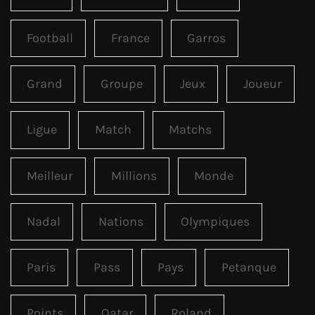
Football
France
Garros
Grand
Groupe
Jeux
Joueur
Ligue
Match
Matchs
Meilleur
Millions
Monde
Nadal
Nations
Olympiques
Paris
Pass
Pays
Petanque
Points
Qatar
Roland