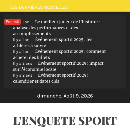
Passer
LES DERNIÈRES NOUVELLES
au
Exclusif
Le meilleur joueur de l’histoire :
contenu
Il y a 1 an
analyse des performances et des
accomplissements
Événement sportif 2025 : les
Il y a 1 an
athlètes à suivre
Événement sportif 2025 : comment
Il y a 1 an
acheter des billets
Événement sportif 2025 : impact
Il y a 2 ans
sur l’économie locale
Événement sportif 2025 :
Il y a 2 ans
calendrier et dates clés
dimanche, Août 9, 2026
L'ENQUETE SPORT