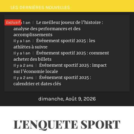
Passer
LES DERNIÈRES NOUVELLES
au
Exclusif
Le meilleur joueur de l’histoire :
contenu
Il y a 1 an
analyse des performances et des
accomplissements
Événement sportif 2025 : les
Il y a 1 an
athlètes à suivre
Événement sportif 2025 : comment
Il y a 1 an
acheter des billets
Événement sportif 2025 : impact
Il y a 2 ans
sur l’économie locale
Événement sportif 2025 :
Il y a 2 ans
calendrier et dates clés
dimanche, Août 9, 2026
L'ENQUETE SPORT